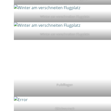
Winter am verschneiten Flugplatz
Winter am verschneiten Flugplatz
Pulkfliegen
Glückwunsch