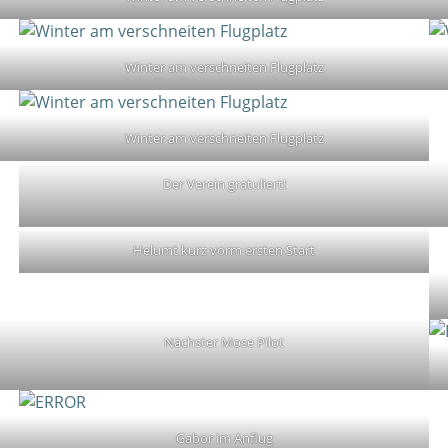
Winter am verschneiten Flugplatz
Winter am verschneiten Flugplatz
Der Verein gratuliert!
Helumt kurz vorm ersten Start
Nächster Mose Pilot
Gabor im Anflug