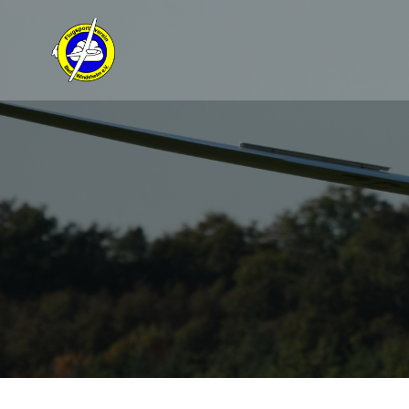
Zum
Inhalt
springen