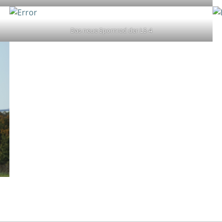
Das neue Spornrad der LS-4