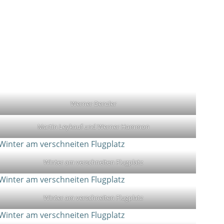
Werner Denzler
Martin Leykauf und Werner Hammon
Winter am verschneiten Flugplatz
Winter am verschneiten Flugplatz