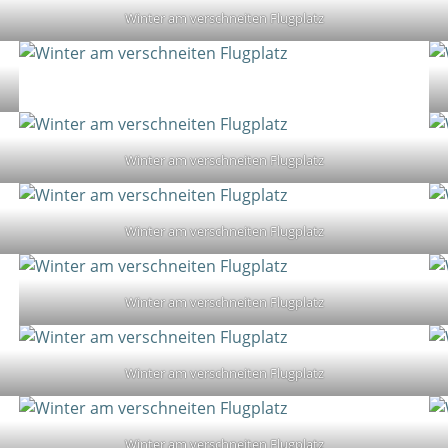
Winter am verschneiten Flugplatz
Winter am verschneiten Flugplatz
Winter am verschneiten Flugplatz
Winter am verschneiten Flugplatz
Winter am verschneiten Flugplatz
Winter am verschneiten Flugplatz