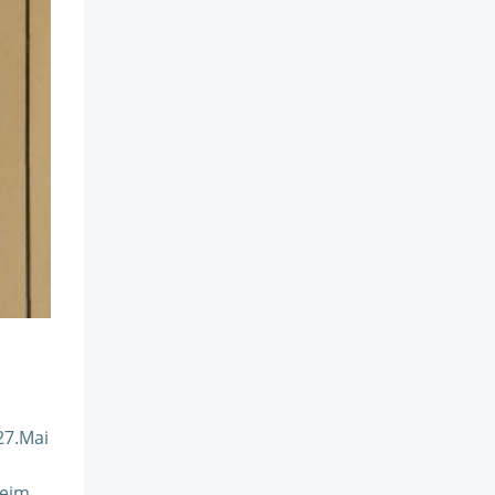
27.Mai
heim