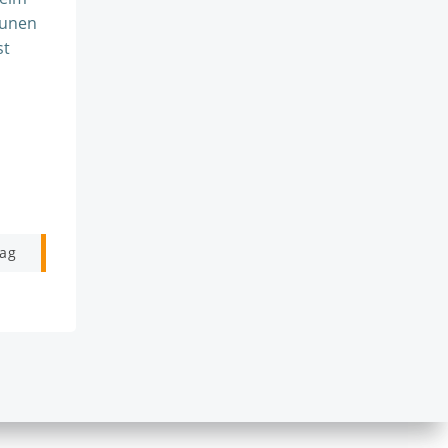
aunen
st
rag