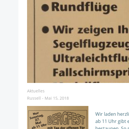
Aktuelles
Russell
-
Mai 15, 2018
Wir laden herzl
ab 11 Uhr gibt 
bestaunen. So 