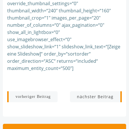
override_thumbnail_settings=“0″
thumbnail_width=“240″ thumbnail_height=“160″
thumbnail_crop=“1″ images_per_page=“20″
number_of_columns=“0″ ajax_pagination=“0″
show_all_in_lightbox=“0″
use_imagebrowser_effect=“0″
show_slideshow_link=“1″ slideshow_link_text=“[Zeige
eine Slideshow]“ order_by=“sortorder“
order_direction=“ASC“ returns=“included“
maximum_entity_count=“500″]
Beitragsnavigation
Beitragsnav
nächster Beitrag
vorheriger Beitrag