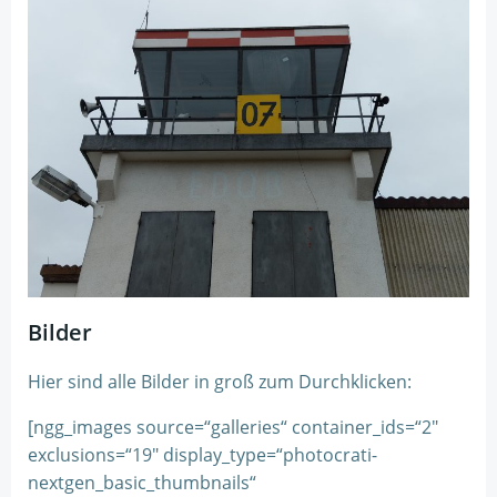
Bilder
Hier sind alle Bilder in groß zum Durchklicken:
[ngg_images source=“galleries“ container_ids=“2″
exclusions=“19″ display_type=“photocrati-
nextgen_basic_thumbnails“