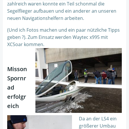
zahlreich waren konnte ein Teil schonmal die
Segelflieger aufbauen und ein anderer an unseren
neuen Navigationshelfern arbeiten.
(Und ich Fotos machen und ein paar nützliche Tipps
geben ?). Zum Einsatz werden Waytec x995 mit
XCSoar kommen.
Misson
Spornr
ad
erfolgr
eich
Da an der LS4 ein
größerer Umbau