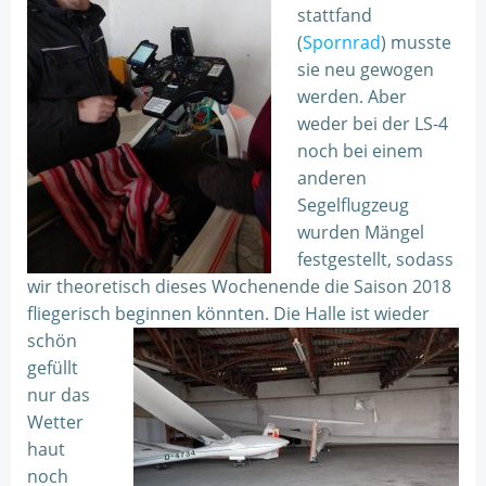
stattfand
(
Spornrad
) musste
sie neu gewogen
werden. Aber
weder bei der LS-4
noch bei einem
anderen
Segelflugzeug
wurden Mängel
festgestellt, sodass
wir theoretisch dieses Wochenende die Saison 2018
fliegerisch beginnen könnten.
Die Halle ist wieder
schön
gefüllt
nur das
Wetter
haut
noch