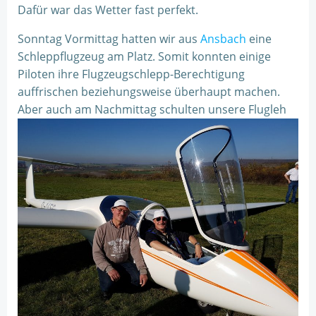
Dafür war das Wetter fast perfekt.
Sonntag Vormittag hatten wir aus
Ansbach
eine
Schleppflugzeug am Platz. Somit konnten einige
Piloten ihre Flugzeugschlepp-Berechtigung
auffrischen beziehungsweise überhaupt machen.
Aber auch am Nachmittag schulten unsere Flugleh