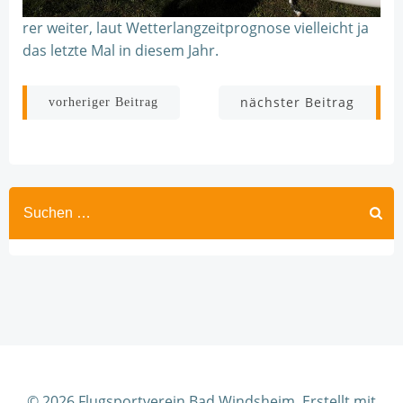
rer weiter, laut Wetterlangzeitprognose vielleicht ja
das letzte Mal in diesem Jahr.
Beitragsnavigation
Beitragsnav
nächster Beitrag
vorheriger Beitrag
© 2026 Flugsportverein Bad Windsheim. Erstellt mit