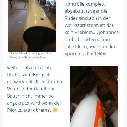
Kontrolle komplett
abgebaut (sogar die
Ruder sind ab!) in der
Werkstatt steht, ist das
kein Problem…. Johannes
und ich hatten schon
tolle Ideen, wie man den
Sporn noch effektiv
LS-4, auf dem Rücken liegend, ohne
Flügel, ohne Ruder, ohne Sporn
weiter nutzen könnte.
Rechts zum Beispiel
entweder als Kufe für den
Winter oder damit der
Bauch nicht immer so
angekratzt wird wenn der
Pilot zu stark bremst