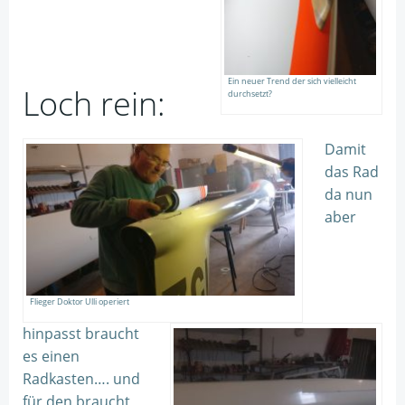
Ein neuer Trend der sich vielleicht
Loch rein:
durchsetzt?
Damit
das Rad
da nun
aber
Flieger Doktor Ulli operiert
hinpasst braucht
es einen
Radkasten…. und
für den braucht