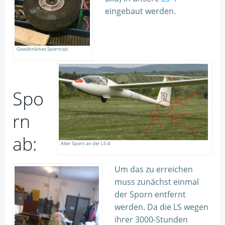
eingebaut werden.
Gewöhnliches Spornrad
Spo
rn
ab:
Alter Sporn an der LS-4
Um das zu erreichen
muss zunächst einmal
der Sporn entfernt
werden. Da die LS wegen
ihrer 3000-Stunden