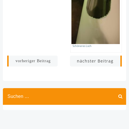
Schöneres Loch
Beitragsnavigation
Beitragsnav
nächster Beitrag
vorheriger Beitrag