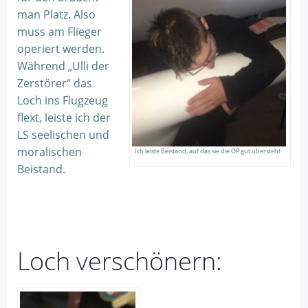
man Platz. Also
muss am Flieger
operiert werden.
Während „Ulli der
Zerstörer“ das
Loch ins Flugzeug
flext, leiste ich der
LS seelischen und
moralischen
Ich leiste Beistand, auf das sie die OP gut übersteht
Beistand.
Loch verschönern: